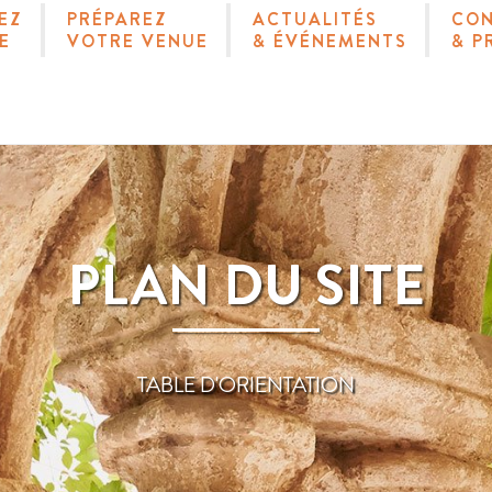
EZ
PRÉPAREZ
ACTUALITÉS
CO
E
VOTRE VENUE
& ÉVÉNEMENTS
& P
PLAN DU SITE
TABLE D'ORIENTATION