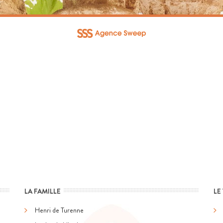
RÉSERVEZ
VOTRE TABLE
Réserver au plus tôt pour être encore mieux
accueilli
RÉSERVER
LA FAMILLE
LE
Henri de Turenne