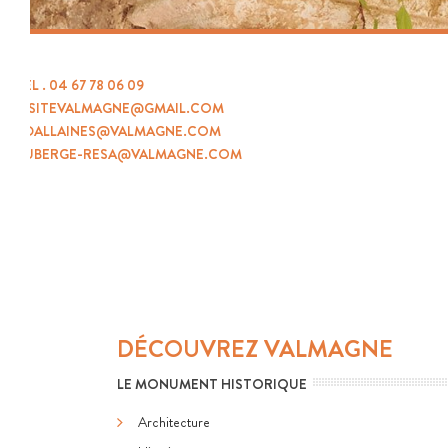
ACHETER
VOTRE BILLET
TÉL .
04 67 78 06 09
VISITEVALMAGNE@GMAIL.COM
RDALLAINES@VALMAGNE.COM
AUBERGE-RESA@VALMAGNE.COM
Prochainement disponible
BIENTÔT DISPONIBLE
DÉCOUVREZ VALMAGNE
LE MONUMENT HISTORIQUE
Architecture