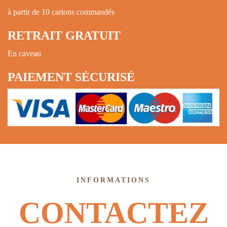
à partir de 10 cartons commandés
RETRAIT GRATUIT
En caveau
PAIEMENT SÉCURISÉ
INFORMATIONS
CONTACTEZ